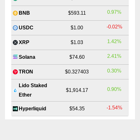
0.97%
BNB
$593.11
-0.02%
USDC
$1.00
1.42%
XRP
$1.03
2.41%
Solana
$74.60
0.30%
TRON
$0.327403
Lido Staked
0.90%
$1,914.17
Ether
-1.54%
Hyperliquid
$54.35