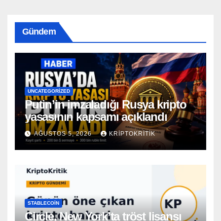
Gündem
UNCATEGORIZED
Putin’in imzaladığı Rusya kripto
yasasının kapsamı açıklandı
AĞUSTOS 5, 2026
KRIPTOKRITIK
STABLECOIN
Circle, New York’ta tröst lisansı