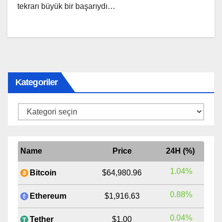
tekrarı büyük bir başarıydı…
Kategoriler
Kategoriler
Name
Price
24H (%)
1.04%
Bitcoin
$64,980.96
0.88%
Ethereum
$1,916.63
0.04%
Tether
$1.00