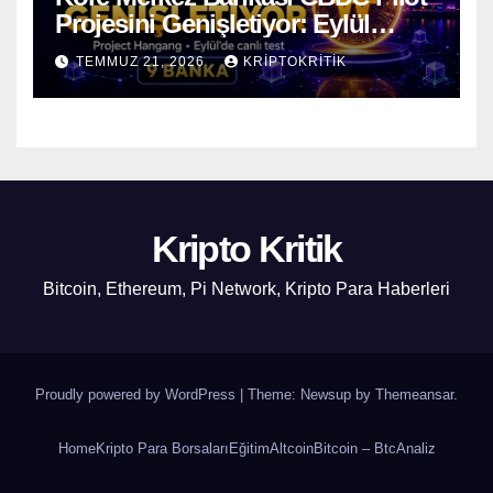
Projesini Genişletiyor: Eylül
Ayında Gerçek Transferler
TEMMUZ 21, 2026
KRIPTOKRITIK
Başlıyor
Kripto Kritik
Bitcoin, Ethereum, Pi Network, Kripto Para Haberleri
Proudly powered by WordPress
|
Theme: Newsup by
Themeansar
.
Home
Kripto Para Borsaları
Eğitim
Altcoin
Bitcoin – Btc
Analiz