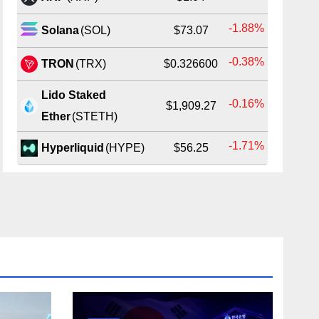
-1.88%
Solana
(SOL)
$73.07
-0.38%
TRON
(TRX)
$0.326600
Lido Staked
-0.16%
$1,909.27
Ether
(STETH)
-1.71%
Hyperliquid
(HYPE)
$56.25