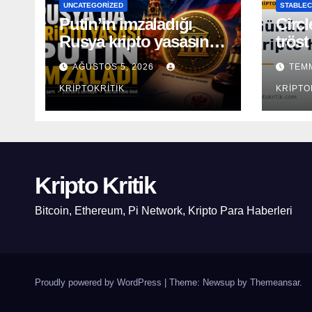
UNCATEGORIZED
STABLEC
Putin’in imzaladığı
Circl
Rusya kripto yasasının
tröst
kapsamı açıklandı
AĞUSTOS 5, 2026
TEMM
KRIPTOKRITIK
KRIPTO
Kripto Kritik
Bitcoin, Ethereum, Pi Network, Kripto Para Haberleri
Proudly powered by WordPress
|
Theme: Newsup by
Themeansar
.