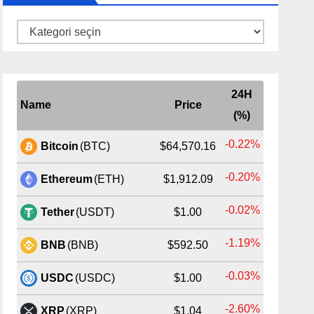
Kategoriler
24H
Name
Price
(%)
-0.22%
Bitcoin
(BTC)
$64,570.16
-0.20%
Ethereum
(ETH)
$1,912.09
-0.02%
Tether
(USDT)
$1.00
-1.19%
BNB
(BNB)
$592.50
-0.03%
USDC
(USDC)
$1.00
-2.60%
XRP
(XRP)
$1.04