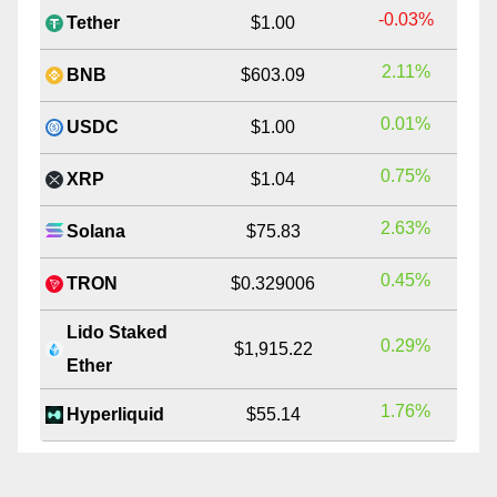
-0.03%
Tether
$1.00
2.11%
BNB
$603.09
0.01%
USDC
$1.00
0.75%
XRP
$1.04
2.63%
Solana
$75.83
0.45%
TRON
$0.329006
Lido Staked
0.29%
$1,915.22
Ether
1.76%
Hyperliquid
$55.14