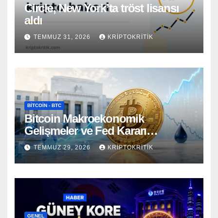
Circle, New York’ta tröst lisansı
aldı
TEMMUZ 31, 2026
KRIPTOKRITIK
BITCOIN - BTC
Bitcoin Makroekonomik
Gelişmeler ve Fed Kararı
Öncesinde Dalgalı Seyrediyor
TEMMUZ 29, 2026
KRIPTOKRITIK
GENEL