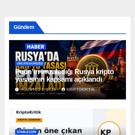
Gündem
UNCATEGORIZED
Putin’in imzaladığı Rusya kripto
yasasının kapsamı açıklandı
AĞUSTOS 5, 2026
KRIPTOKRITIK
STABLECOIN