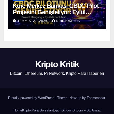
Kore Merkez Bankası CBDC Pilot
Projesini Genişletiyor: Eylül
Ayında Gerçek Transferler
TEMMUZ 21, 2026
KRIPTOKRITIK
Başlıyor
Kripto Kritik
Bitcoin, Ethereum, Pi Network, Kripto Para Haberleri
Proudly powered by WordPress
|
Theme: Newsup by
Themeansar
.
Home
Kripto Para Borsaları
Eğitim
Altcoin
Bitcoin – Btc
Analiz