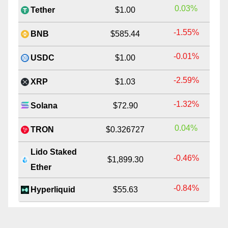
0.03%
Tether
$1.00
-1.55%
BNB
$585.44
-0.01%
USDC
$1.00
-2.59%
XRP
$1.03
-1.32%
Solana
$72.90
0.04%
TRON
$0.326727
Lido Staked
-0.46%
$1,899.30
Ether
-0.84%
Hyperliquid
$55.63