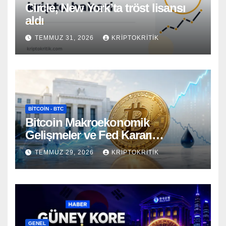
Circle, New York’ta tröst lisansı
aldı
TEMMUZ 31, 2026
KRIPTOKRITIK
BITCOIN - BTC
Bitcoin Makroekonomik
Gelişmeler ve Fed Kararı
Öncesinde Dalgalı Seyrediyor
TEMMUZ 29, 2026
KRIPTOKRITIK
GENEL