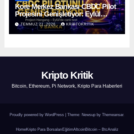
Kore Merkez Bankası CBDC Pilot
Projesini Genişletiyor: Eylül
Ayında Gerçek Transferler
TEMMUZ 21, 2026
KRIPTOKRITIK
Başlıyor
Kripto Kritik
Bitcoin, Ethereum, Pi Network, Kripto Para Haberleri
Proudly powered by WordPress
|
Theme: Newsup by
Themeansar
.
Home
Kripto Para Borsaları
Eğitim
Altcoin
Bitcoin – Btc
Analiz