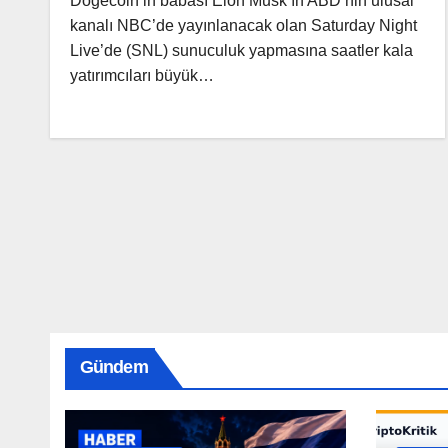
Dogecoin’in babası Elon Musk’ın ABD’nin ulusal
kanalı NBC’de yayınlanacak olan Saturday Night
Live’de (SNL) sunuculuk yapmasına saatler kala
yatırımcıları büyük…
Gündem