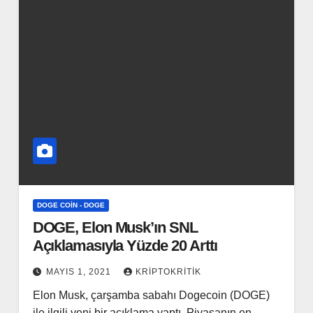
DOGE COIN - DOGE
DOGE, Elon Musk’ın SNL
Açıklamasıyla Yüzde 20 Arttı
MAYIS 1, 2021
KRIPTOKRITIK
Elon Musk, çarşamba sabahı Dogecoin (DOGE)
ile ilgili yeni bir açıklama yaptı. Piyasanın en