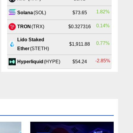
1.82%
Solana
(SOL)
$73.65
0.14%
TRON
(TRX)
$0.327316
Lido Staked
0.77%
$1,911.88
Ether
(STETH)
-2.85%
Hyperliquid
(HYPE)
$54.24