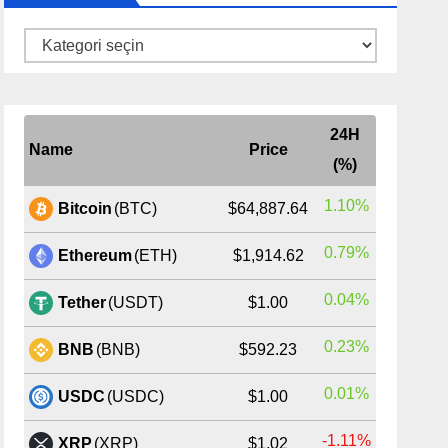
Kategoriler
24H
Name
Price
(%)
1.10%
Bitcoin
(BTC)
$64,887.64
0.79%
Ethereum
(ETH)
$1,914.62
0.04%
Tether
(USDT)
$1.00
0.23%
BNB
(BNB)
$592.23
0.01%
USDC
(USDC)
$1.00
-1.11%
XRP
(XRP)
$1.02