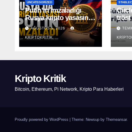
UNCATEGORIZED
STABLEC
Putin’in imzaladığı
Circl
Rusya kripto yasasının
tröst
kapsamı açıklandı
AĞUSTOS 5, 2026
TEMM
KRIPTOKRITIK
KRIPTO
Kripto Kritik
Bitcoin, Ethereum, Pi Network, Kripto Para Haberleri
Proudly powered by WordPress
|
Theme: Newsup by
Themeansar
.