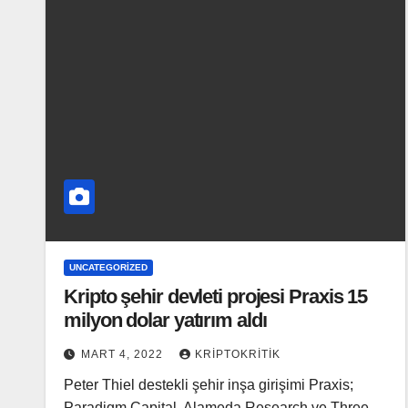
UNCATEGORIZED
Kripto şehir devleti projesi Praxis 15
milyon dolar yatırım aldı
MART 4, 2022
KRIPTOKRITIK
Peter Thiel destekli şehir inşa girişimi Praxis;
Paradigm Capital, Alameda Research ve Three