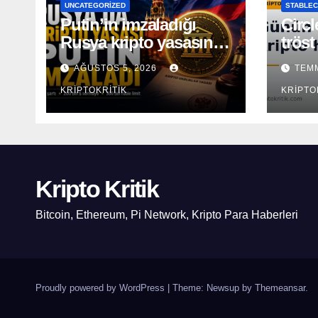
UNCATEGORIZED
STABLEC
Putin’in imzaladığı
Circl
Rusya kripto yasasının
tröst
kapsamı açıklandı
AĞUSTOS 5, 2026
TEMM
KRIPTOKRITIK
KRIPTO
Kripto Kritik
Bitcoin, Ethereum, Pi Network, Kripto Para Haberleri
Proudly powered by WordPress
|
Theme: Newsup by
Themeansar
.