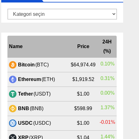
Kategoriler
24H
Name
Price
(%)
0.10%
Bitcoin
(BTC)
$64,974.49
0.31%
Ethereum
(ETH)
$1,919.52
0.00%
Tether
(USDT)
$1.00
1.37%
BNB
(BNB)
$598.99
-0.01%
USDC
(USDC)
$1.00
1.44%
XRP
(XRP)
$1.04