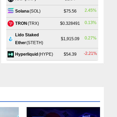
2.45%
Solana
(SOL)
$75.56
0.13%
TRON
(TRX)
$0.328491
Lido Staked
0.27%
$1,915.09
Ether
(STETH)
-2.21%
Hyperliquid
(HYPE)
$54.39