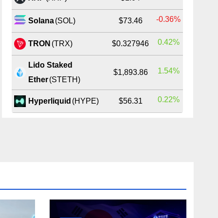
-0.36%
Solana
(SOL)
$73.46
0.42%
TRON
(TRX)
$0.327946
Lido Staked
1.54%
$1,893.86
Ether
(STETH)
0.22%
Hyperliquid
(HYPE)
$56.31