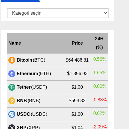
Kategoriler
24H
Name
Price
(%)
0.56%
Bitcoin
(BTC)
$64,486.81
1.65%
Ethereum
(ETH)
$1,896.93
0.00%
Tether
(USDT)
$1.00
-0.88%
BNB
(BNB)
$593.33
0.02%
USDC
(USDC)
$1.00
-2.09%
XRP
(XRP)
$1.04