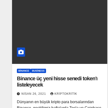
BINANCE
BUSINESS
Binance üç yeni hisse senedi token’ı
listeleyecek
NISAN 26, 2021
KRIPTOKRITIK
Dünyanın en büyük kripto para borsalarından
Binance, geçtiğimiz haftalarda Tesla ve Coinbase