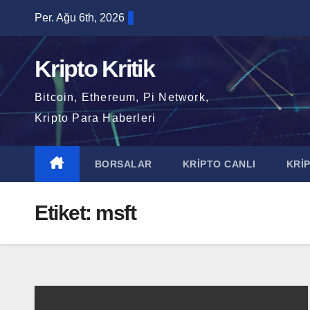
Skip
Per. Ağu 6th, 2026
to
content
Kripto Kritik
Bitcoin, Ethereum, Pi Network,
Kripto Para Haberleri
BORSALAR
KRİPTO CANLI
KRİ
Etiket:
msft