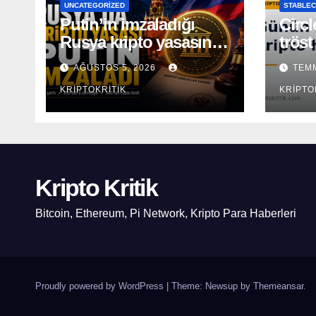
UNCATEGORIZED
STABLEC
Putin’in imzaladığı
Circl
Rusya kripto yasasının
tröst
kapsamı açıklandı
AĞUSTOS 5, 2026
TEMM
KRIPTOKRITIK
KRIPTO
Kripto Kritik
Bitcoin, Ethereum, Pi Network, Kripto Para Haberleri
Proudly powered by WordPress
|
Theme: Newsup by
Themeansar
.