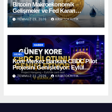
Bitcoin Makroekonomik
Gelişmeler ve Fed Kararı
Öncesinde Dalgalı Seyrediyor
TEMMUZ 29, 2026
KRIPTOKRITIK
GENEL
Kore Merkez Bankası CBDC Pilot
Projesini Genişletiyor: Eylül
Ayında Gerçek Transferler
TEMMUZ 21, 2026
KRIPTOKRITIK
Başlıyor