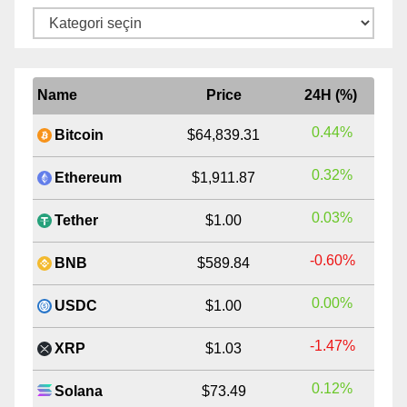
Kategoriler
Name
Price
24H (%)
0.44%
Bitcoin
$64,839.31
0.32%
Ethereum
$1,911.87
0.03%
Tether
$1.00
-0.60%
BNB
$589.84
0.00%
USDC
$1.00
-1.47%
XRP
$1.03
0.12%
Solana
$73.49