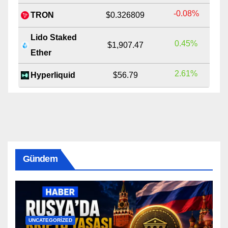
-0.08%
TRON
$0.326809
Lido Staked
0.45%
$1,907.47
Ether
2.61%
Hyperliquid
$56.79
Gündem
UNCATEGORIZED