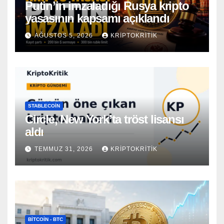
Putin’in imzaladığı Rusya kripto
yasasının kapsamı açıklandı
AĞUSTOS 5, 2026
KRIPTOKRITIK
STABLECOIN
Circle, New York’ta tröst lisansı
aldı
TEMMUZ 31, 2026
KRIPTOKRITIK
BITCOIN - BTC