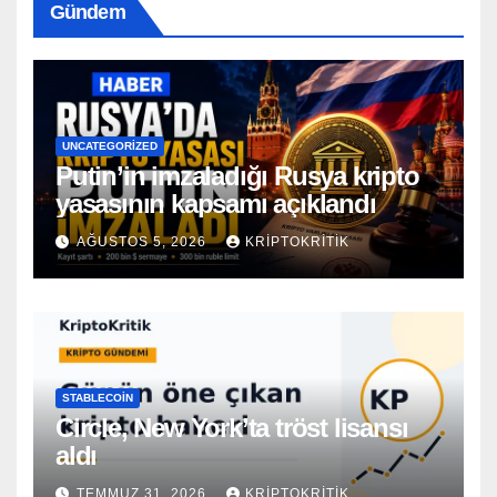
Gündem
UNCATEGORIZED
Putin’in imzaladığı Rusya kripto
yasasının kapsamı açıklandı
AĞUSTOS 5, 2026
KRIPTOKRITIK
STABLECOIN
Circle, New York’ta tröst lisansı
aldı
TEMMUZ 31, 2026
KRIPTOKRITIK