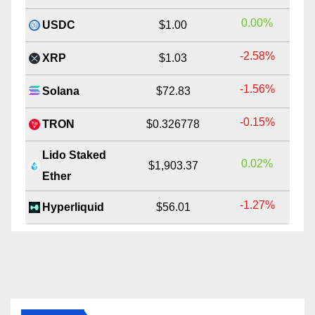
0.00%
USDC
$1.00
-2.58%
XRP
$1.03
-1.56%
Solana
$72.83
-0.15%
TRON
$0.326778
Lido Staked
0.02%
$1,903.37
Ether
-1.27%
Hyperliquid
$56.01