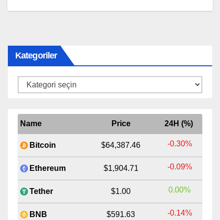
Kategoriler
Kategoriler
Name
Price
24H (%)
-0.30%
Bitcoin
$64,387.46
-0.09%
Ethereum
$1,904.71
0.00%
Tether
$1.00
-0.14%
BNB
$591.63