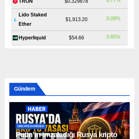
0.77%
TRON
$0.329878
Lido Staked
0.09%
$1,913.20
Ether
0.65%
Hyperliquid
$54.66
Gündem
UNCATEGORIZED
Putin’in imzaladığı Rusya kripto