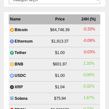
Name
Price
24H (%)
-0.33%
Bitcoin
$64,746.39
-0.09%
Ethereum
$1,913.37
-0.03%
Tether
$1.00
1.33%
BNB
$601.97
0.00%
USDC
$1.00
0.32%
XRP
$1.04
1.67%
Solana
$75.94