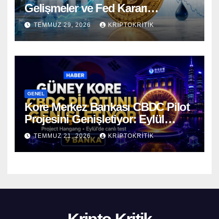
Gelişmeler ve Fed Kararı
Öncesinde Dalgalı Seyrediyor
TEMMUZ 29, 2026
KRIPTOKRITIK
GENEL
Kore Merkez Bankası CBDC Pilot
Projesini Genişletiyor: Eylül
Ayında Gerçek Transferler
TEMMUZ 21, 2026
KRIPTOKRITIK
Başlıyor