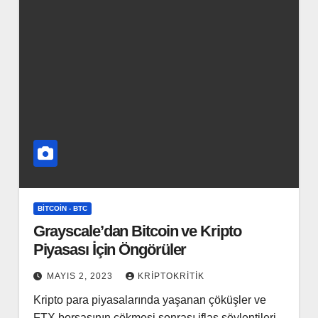
BITCOIN - BTC
Grayscale’dan Bitcoin ve Kripto
Piyasası İçin Öngörüler
MAYIS 2, 2023
KRIPTOKRITIK
Kripto para piyasalarında yaşanan çöküşler ve
FTX borsasının çökmesi sonrası iflas söylentileri