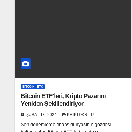
BITCOIN - BTC
Bitcoin ETF’leri, Kripto Pazarını
Yeniden Şekillendiriyor
ŞUBAT 18, 2024
KRIPTOKRITIK
Son dönemlerde finans dünyasının gözdesi
haline gelen Bitcoin ETF’leri, kripto para