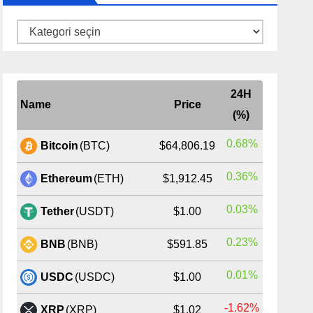
Kategoriler
24H
Name
Price
(%)
0.68%
Bitcoin
(BTC)
$64,806.19
0.36%
Ethereum
(ETH)
$1,912.45
0.03%
Tether
(USDT)
$1.00
0.23%
BNB
(BNB)
$591.85
0.01%
USDC
(USDC)
$1.00
-1.62%
XRP
(XRP)
$1.02