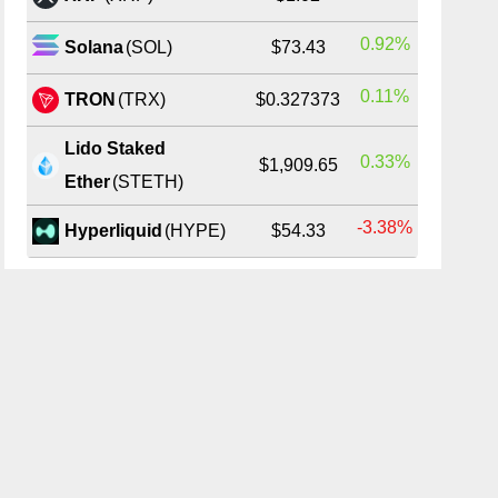
0.92%
Solana
(SOL)
$73.43
0.11%
TRON
(TRX)
$0.327373
Lido Staked
0.33%
$1,909.65
Ether
(STETH)
-3.38%
Hyperliquid
(HYPE)
$54.33