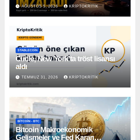
AĞUSTOS 5, 2026
KRIPTOKRITIK
STABLECOIN
Circle, New York’ta tröst lisansı
aldı
TEMMUZ 31, 2026
KRIPTOKRITIK
BITCOIN - BTC
Bitcoin Makroekonomik
Gelişmeler ve Fed Kararı