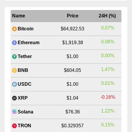
Name
Price
24H (%)
0.07%
Bitcoin
$64,922.53
0.08%
Ethereum
$1,919.38
0.00%
Tether
$1.00
1.47%
BNB
$604.05
0.01%
USDC
$1.00
-0.16%
XRP
$1.04
1.22%
Solana
$76.36
0.15%
TRON
$0.329357