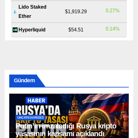
Lido Staked
0.27%
$1,919.29
Ether
0.14%
Hyperliquid
$54.51
Gündem
UNCATEGORIZED
Putin’in imzaladığı Rusya kripto
yasasının kapsamı açıklandı