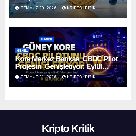
Öncesinde Dalgalı Seyrediyor
TEMMUZ 29, 2026
KRIPTOKRITIK
GENEL
Kore Merkez Bankası CBDC Pilot
Projesini Genişletiyor: Eylül
Ayında Gerçek Transferler
TEMMUZ 21, 2026
KRIPTOKRITIK
Başlıyor
Kripto Kritik