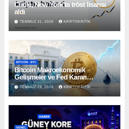
Circle, New York’ta tröst lisansı
aldı
TEMMUZ 31, 2026
KRIPTOKRITIK
BITCOIN - BTC
Bitcoin Makroekonomik
Gelişmeler ve Fed Kararı
Öncesinde Dalgalı Seyrediyor
TEMMUZ 29, 2026
KRIPTOKRITIK
GENEL