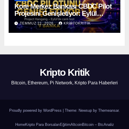
Kore Merkez Bankası CBDC Pilot
Projesini Genişletiyor: Eylül
Ayında Gerçek Transferler
TEMMUZ 21, 2026
KRIPTOKRITIK
Başlıyor
Kripto Kritik
Bitcoin, Ethereum, Pi Network, Kripto Para Haberleri
Proudly powered by WordPress
|
Theme: Newsup by
Themeansar
.
Home
Kripto Para Borsaları
Eğitim
Altcoin
Bitcoin – Btc
Analiz