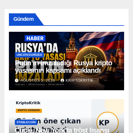
Gündem
UNCATEGORIZED
Putin’in imzaladığı Rusya kripto
yasasının kapsamı açıklandı
AĞUSTOS 5, 2026
KRIPTOKRITIK
STABLECOIN
Circle, New York’ta tröst lisansı