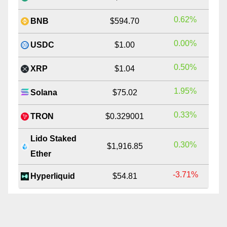
0.62%
BNB
$594.70
0.00%
USDC
$1.00
0.50%
XRP
$1.04
1.95%
Solana
$75.02
0.33%
TRON
$0.329001
Lido Staked
0.30%
$1,916.85
Ether
-3.71%
Hyperliquid
$54.81