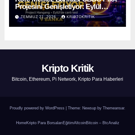
Projesini Genişletiyor: Eylül
Ayında Gerçek Transferler
TEMMUZ 21, 2026
KRIPTOKRITIK
Başlıyor
Kripto Kritik
Bitcoin, Ethereum, Pi Network, Kripto Para Haberleri
Proudly powered by WordPress
|
Theme: Newsup by
Themeansar
.
Home
Kripto Para Borsaları
Eğitim
Altcoin
Bitcoin – Btc
Analiz