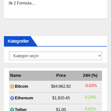
ilk 2 Formula…
Kategoriler
Kategoriler
Name
Price
24H (%)
-0.03%
Bitcoin
$64,962.82
0.23%
Ethereum
$1,920.45
0.01%
Tether
$1.00