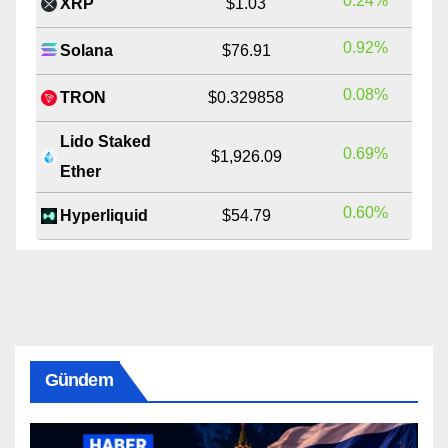
0.24%
XRP
$1.03
0.92%
Solana
$76.91
0.08%
TRON
$0.329858
Lido Staked
0.69%
$1,926.09
Ether
0.60%
Hyperliquid
$54.79
Gündem