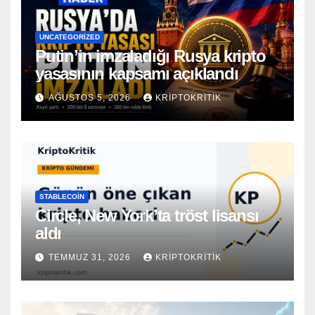
UNCATEGORIZED
Putin’in imzaladığı Rusya kripto
yasasının kapsamı açıklandı
AĞUSTOS 5, 2026
KRIPTOKRITIK
STABLECOIN
Circle, New York’ta tröst lisansı
aldı
TEMMUZ 31, 2026
KRIPTOKRITIK