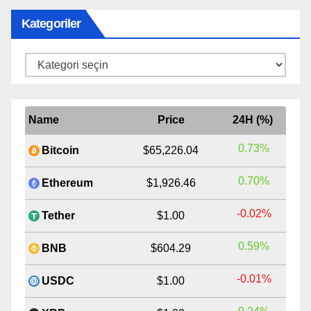
Kategoriler
Kategoriler
Name
Price
24H (%)
0.73%
Bitcoin
$65,226.04
0.70%
Ethereum
$1,926.46
-0.02%
Tether
$1.00
0.59%
BNB
$604.29
-0.01%
USDC
$1.00