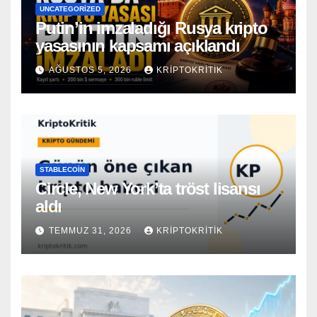
UNCATEGORIZED
Putin’in imzaladığı Rusya kripto
yasasının kapsamı açıklandı
AĞUSTOS 5, 2026
KRIPTOKRITIK
STABLECOIN
Circle, New York’ta tröst lisansı
aldı
TEMMUZ 31, 2026
KRIPTOKRITIK