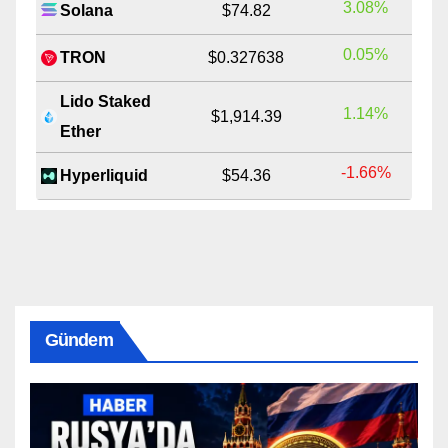
3.08%
Solana
$74.82
0.05%
TRON
$0.327638
Lido Staked
1.14%
$1,914.39
Ether
-1.66%
Hyperliquid
$54.36
Gündem