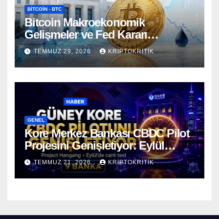
BITCOIN - BTC
Bitcoin Makroekonomik
Gelişmeler ve Fed Kararı
Öncesinde Dalgalı Seyrediyor
TEMMUZ 29, 2026
KRIPTOKRITIK
GENEL
Kore Merkez Bankası CBDC Pilot
Projesini Genişletiyor: Eylül
Ayında Gerçek Transferler
TEMMUZ 21, 2026
KRIPTOKRITIK
Başlıyor