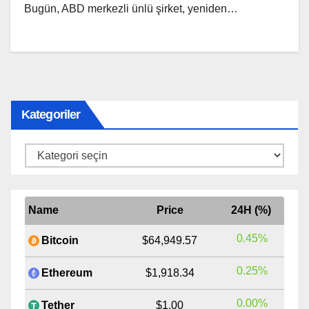
Bugün, ABD merkezli ünlü şirket, yeniden…
Kategoriler
Kategoriler
Name
Price
24H (%)
0.45%
Bitcoin
$64,949.57
0.25%
Ethereum
$1,918.34
0.00%
Tether
$1.00