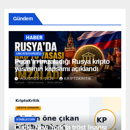
Gündem
UNCATEGORIZED
Putin’in imzaladığı Rusya kripto
yasasının kapsamı açıklandı
AĞUSTOS 5, 2026
KRIPTOKRITIK
STABLECOIN
Circle, New York’ta tröst lisansı