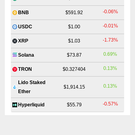
-0.06%
BNB
$591.92
-0.01%
USDC
$1.00
-1.73%
XRP
$1.03
0.69%
Solana
$73.87
0.13%
TRON
$0.327404
Lido Staked
0.13%
$1,914.15
Ether
-0.57%
Hyperliquid
$55.79