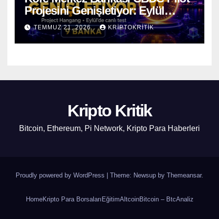
Projesini Genişletiyor: Eylül
Ayında Gerçek Transferler
TEMMUZ 21, 2026
KRIPTOKRITIK
Başlıyor
Kripto Kritik
Bitcoin, Ethereum, Pi Network, Kripto Para Haberleri
Proudly powered by WordPress
|
Theme: Newsup by
Themeansar
.
Home
Kripto Para Borsaları
Eğitim
Altcoin
Bitcoin – Btc
Analiz