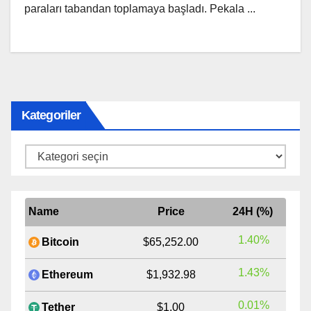
paraları tabandan toplamaya başladı. Pekala ...
Kategoriler
Kategoriler
Name
Price
24H (%)
1.40%
Bitcoin
$65,252.00
1.43%
Ethereum
$1,932.98
0.01%
Tether
$1.00