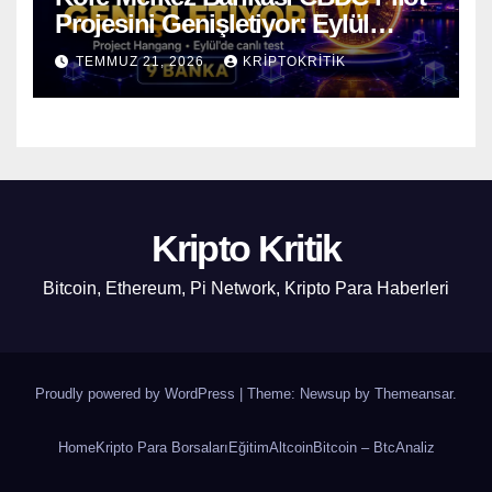
Projesini Genişletiyor: Eylül
Ayında Gerçek Transferler
TEMMUZ 21, 2026
KRIPTOKRITIK
Başlıyor
Kripto Kritik
Bitcoin, Ethereum, Pi Network, Kripto Para Haberleri
Proudly powered by WordPress
|
Theme: Newsup by
Themeansar
.
Home
Kripto Para Borsaları
Eğitim
Altcoin
Bitcoin – Btc
Analiz