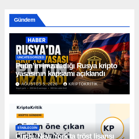
Gündem
UNCATEGORIZED
Putin’in imzaladığı Rusya kripto
yasasının kapsamı açıklandı
AĞUSTOS 5, 2026
KRIPTOKRITIK
STABLECOIN
Circle, New York’ta tröst lisansı