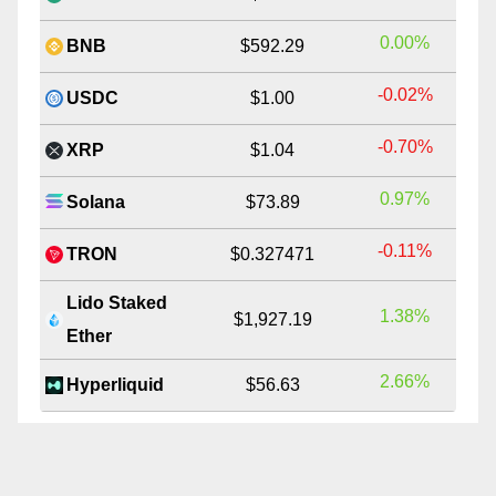
0.00%
BNB
$592.29
-0.02%
USDC
$1.00
-0.70%
XRP
$1.04
0.97%
Solana
$73.89
-0.11%
TRON
$0.327471
Lido Staked
1.38%
$1,927.19
Ether
2.66%
Hyperliquid
$56.63